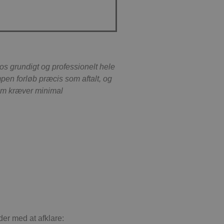
 huske præferencer
cript.com
os grundigt og professionelt hele
mpen forløb præcis som aftalt, og
r en væsentlig
som kræver minimal
. Denne cookie
digt genereret nummer
ted og bruges til at
rapporterne.
ilstanden.
der med at afklare: