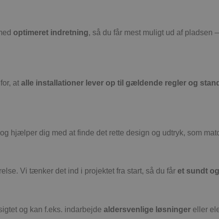
 med
optimeret indretning
, så du får mest muligt ud af pladsen –
for, at
alle installationer lever op til gældende regler og sta
og hjælper dig med at finde det rette design og udtryk, som matc
se. Vi tænker det ind i projektet fra start, så du får
et sundt o
igtet og kan f.eks. indarbejde
aldersvenlige løsninger
eller el