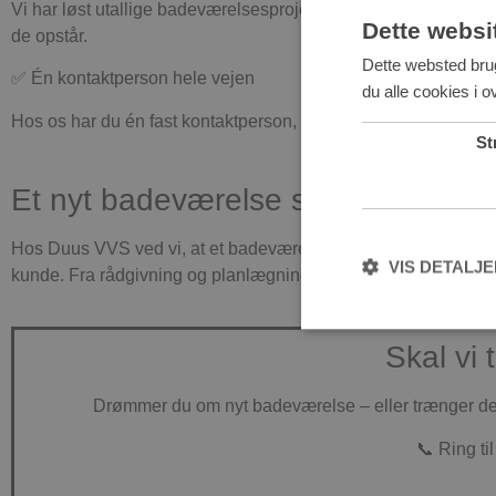
Vi har løst utallige badeværelsesprojekter – fra små moderniseri
Dette websi
de opstår.
Dette websted brug
✅ Én kontaktperson hele vejen
du alle cookies i 
Hos os har du én fast kontaktperson, som koordinerer hele proje
St
Et nyt badeværelse skal være en 
Hos Duus VVS ved vi, at et badeværelsesprojekt kan virke uov
VIS DETALJ
kunde. Fra rådgivning og planlægning til nedrivning, installatio
Skal vi
Drømmer du om nyt badeværelse – eller trænger det 
Strengt nødvendige coo
uden strengt nødvendi
📞 Ring ti
Navn