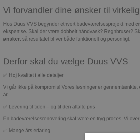
Vi forvandler dine ønsker til virkeli
Hos Duus VVS begynder ethvert badeværelsesprojekt med
e
ekspertise. Skal der være dobbelt håndvask? Regnbruser? S
ønsker
, så resultatet bliver både funktionelt og personligt.
Derfor skal du vælge Duus VVS
✅ Høj kvalitet i alle detaljer
Vi går ikke på kompromis! Vores løsninger er gennemtænkte, og
år.
✅ Levering til tiden – og til den aftalte pris
En badeværelsesrenovering skal være en tryg proces. Vi overho
✅ Mange års erfaring