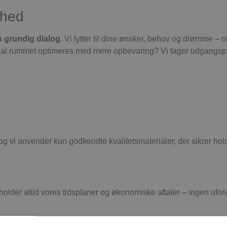
ghed
n grundig dialog
. Vi lytter til dine ønsker, behov og drømme – o
kal rummet optimeres med mere opbevaring? Vi tager udgangsp
 vi anvender kun godkendte kvalitetsmaterialer, der sikrer hol
lder altid vores tidsplaner og økonomiske aftaler – ingen ufor