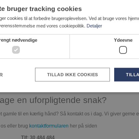
nger til komplette nybyg. Det giver os et solidt grundlag for at 
te bruger tracking cookies
er cookies til at forbedre brugeroplevelsen. Ved at bruge vores hje
overensstemmelse med vores cookiepolitik.
Detaljer
ktet og sikrer, at alt forløber planmæssigt – fra første samtale 
rengt nødvendige
Ydeevne
god oplevelse
erskueligt. Derfor gør vi os umage for at skabe
en tryg og gni
ER
TILLAD IKKE COOKIES
TILL
n og finish – vi styrer processen sikkert i mål.
 tage en uforpligtende snak?
Strengt nødvendige
Ydeevne
gamle til en kærlig hånd? Så kontakt os i dag. Vi giver gerne 
kies tillader kernewebsfunktionalitet såsom bruger login og kontostyring. Hjemmesiden kan 
ge cookies.
l os eller brug
kontaktformularen
her på siden
Provider /
Udløb
Beskrivelse
Domæne
Tlf: 30 484 484