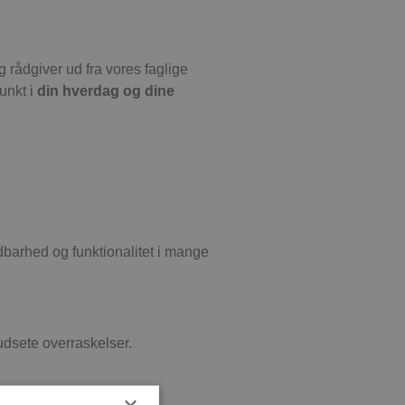
g rådgiver ud fra vores faglige
unkt i
din hverdag og dine
dbarhed og funktionalitet i mange
udsete overraskelser.