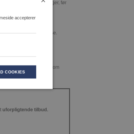
×
forudse og løse udfordringer, før
mmeside accepterer
til det færdige badeværelse.
dningsfri proces
for dig som
AD COOKIES
et
uforpligtende tilbud.
ikke bruges korrekt