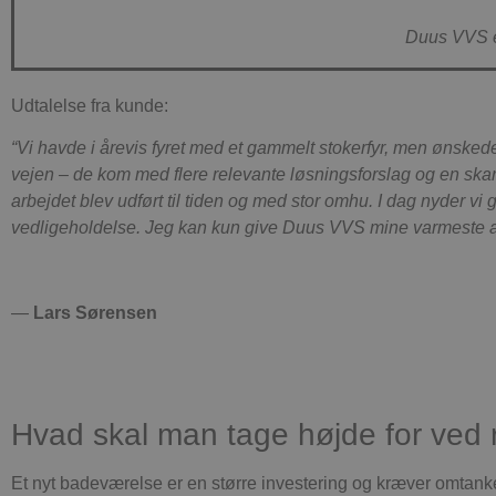
CookieScriptConse
Duus VVS er
Udtalelse fra kunde:
“Vi havde i årevis fyret med et gammelt stokerfyr, men ønsked
Navn
vejen – de kom med flere relevante løsningsforslag og en skarp
_ga
arbejdet blev udført til tiden og med stor omhu. I dag nyder 
vedligeholdelse. Jeg kan kun give Duus VVS mine varmeste a
_ga_62NQE37J96
—
Lars Sørensen
Hvad skal man tage højde for ved 
Et nyt badeværelse er en større investering og kræver omtanke. 