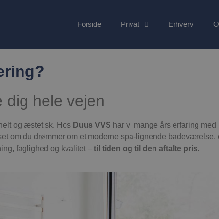
Forside
Privat
Erhverv
O
ering?
e dig hele vejen
nelt og æstetisk. Hos
Duus VVS
har vi mange års erfaring med
set om du drømmer om et moderne spa-lignende badeværelse, e
ning, faglighed og kvalitet –
til tiden og til den aftalte pris
.